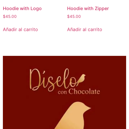
Hoodie with Logo
Hoodie with Zipper
$
45.00
$
45.00
Añadir al carrito
Añadir al carrito