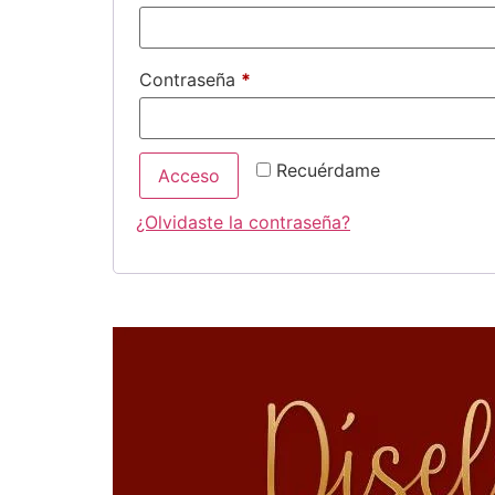
Contraseña
*
Recuérdame
Acceso
¿Olvidaste la contraseña?